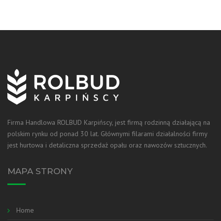
Firma Handlowa ROLBUD Karpińscy, jest firmą rodzinną działającą na
polskim rynku od ponad 30 lat. Głównymi filarami działalności firmy
jest hurtowa i detaliczna sprzedaż opału oraz nawozów sztucznych.
MAPA STRONY
Home