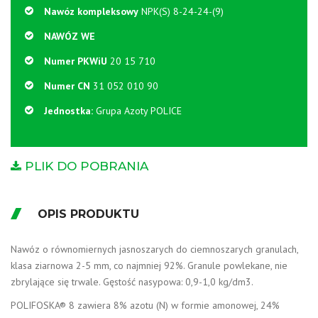
Nawóz kompleksowy
NPK(S) 8-24-24-(9)
NAWÓZ WE
Numer PKWiU
20 15 710
Numer CN
31 052 010 90
Jednostka:
Grupa Azoty POLICE
PLIK DO POBRANIA
OPIS PRODUKTU
Nawóz o równomiernych jasnoszarych do ciemnoszarych granulach,
klasa ziarnowa 2-5 mm, co najmniej 92%. Granule powlekane, nie
zbrylające się trwale. Gęstość nasypowa: 0,9-1,0 kg/dm3.
POLIFOSKA® 8 zawiera 8% azotu (N) w formie amonowej, 24%