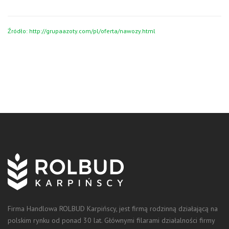
Źródło: http://grupaazoty.com/pl/oferta/nawozy.html
Firma Handlowa ROLBUD Karpińscy, jest firmą rodzinną działającą na
polskim rynku od ponad 30 lat. Głównymi filarami działalności firmy