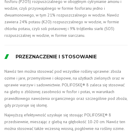
fosforu (P2O5) rozpuszczalnego w obojętnym cytrynianie amonu i
wodzie, czyli przyswajalnego w formie fosforanu jedno i
dwuamonowego, w tym 21% rozpuszczalnego w wodzie. Nawóz
zawiera 24% potasu (K2O) rozpuszczalnego w wodzie, w formie
chlorku potasu, czyli soli potasowej i 9% trójtlenku siarki (SO3)
rozpuszczalnej w wodzie, w formie siarczanu.
PRZEZNACZENIE I STOSOWANIE
Nawóz ten można stosować pod wszystkie rośliny uprawne: zboża
ozime i jare, przemysłowe i okopowe, na użytkach zielonych oraz w
uprawie warzyw i sadownictwie. POLIFOSKĘ® 8 zaleca się stosować
na gleby o zbliżonej zasobności w fosfor i potas, w warunkach
prawidłowego nawożenia organicznego oraz szczególnie pod zboża,
gdy przyoruje się słomę.
Najwyższą efektywność uzyskuje się stosując POLIFOSKĘ® 8
przedsiewnie, mieszając z glebą na głębokość 10-20 cm. Nawóz ten
można stosować także wczesną wiosną, pogłównie na rośliny ozime.