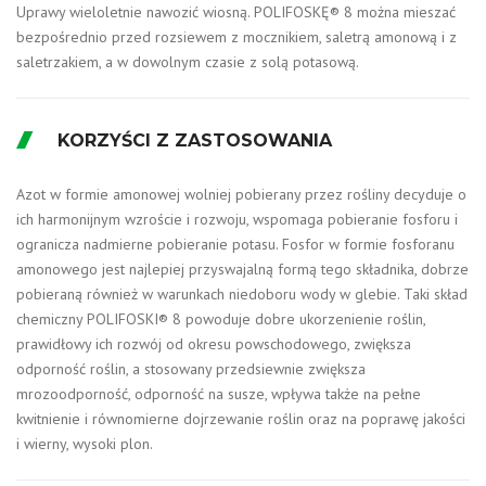
Uprawy wieloletnie nawozić wiosną. POLIFOSKĘ® 8 można mieszać
bezpośrednio przed rozsiewem z mocznikiem, saletrą amonową i z
saletrzakiem, a w dowolnym czasie z solą potasową.
KORZYŚCI Z ZASTOSOWANIA
Azot w formie amonowej wolniej pobierany przez rośliny decyduje o
ich harmonijnym wzroście i rozwoju, wspomaga pobieranie fosforu i
ogranicza nadmierne pobieranie potasu. Fosfor w formie fosforanu
amonowego jest najlepiej przyswajalną formą tego składnika, dobrze
pobieraną również w warunkach niedoboru wody w glebie. Taki skład
chemiczny POLIFOSKI® 8 powoduje dobre ukorzenienie roślin,
prawidłowy ich rozwój od okresu powschodowego, zwiększa
odporność roślin, a stosowany przedsiewnie zwiększa
mrozoodporność, odporność na susze, wpływa także na pełne
kwitnienie i równomierne dojrzewanie roślin oraz na poprawę jakości
i wierny, wysoki plon.