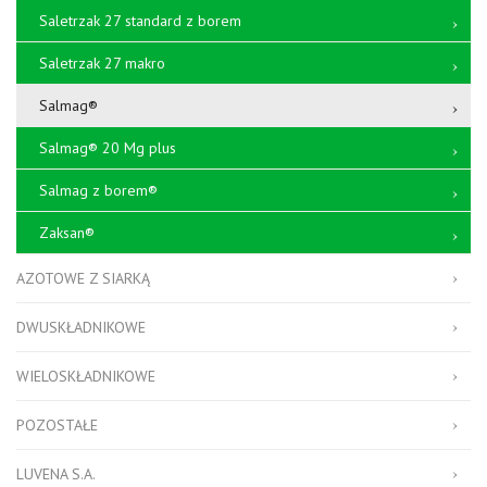
Saletrzak 27 standard z borem
Saletrzak 27 makro
Salmag®
Salmag® 20 Mg plus
Salmag z borem®
Zaksan®
AZOTOWE Z SIARKĄ
DWUSKŁADNIKOWE
WIELOSKŁADNIKOWE
POZOSTAŁE
LUVENA S.A.