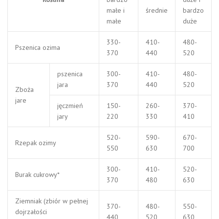
małe i
średnie
bardzo
małe
duże
330-
410-
480-
Pszenica ozima
370
440
520
pszenica
300-
410-
480-
jara
370
440
520
Zboża
jare
jęczmień
150-
260-
370-
jary
220
330
410
520-
590-
670-
Rzepak ozimy
550
630
700
300-
410-
520-
Burak cukrowy*
370
480
630
Ziemniak (zbiór w pełnej
370-
480-
550-
dojrzałości
440
520
630