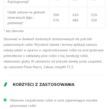
fizjologicznej)*
Użytki zielone na glebach
300-
410-
520-
mineralnych (łąki i
370
480
550
pastwiska)*
* bez obornika
Stosować w dawkach dzielonych dostosowanych do potrzeb
pokarmowych roślin. Wysokość dawek i terminy aplikacji nawozu
należy ustalić w oparciu o: zapotrzebowanie roślin na azot (pobranie
jednostkowe x zakładany plon roślin z ha), kondycję roślin,
właściwości gleby. W zależności od potrzeb dawkę azotu uzupełnić,
np. nawozem Pulan Macro, Zaksan, megAN 33,5.
KORZYŚCI Z ZASTOSOWANIA
Właściwe zaopatrzenie roślin w azot, zapewniające wysokie
plonowanie roślin