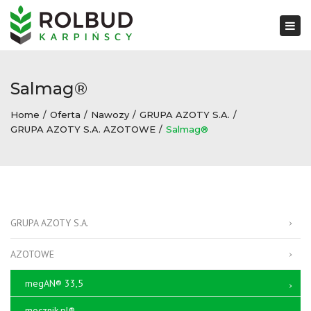
×
Togg
navi
Salmag®
Home
Oferta
Nawozy
GRUPA AZOTY S.A.
GRUPA AZOTY S.A. AZOTOWE
Salmag®
GRUPA AZOTY S.A.
AZOTOWE
megAN® 33,5
mocznik.pl®