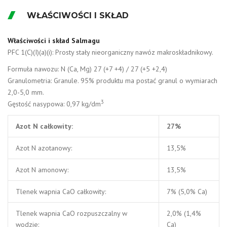
WŁAŚCIWOŚCI I SKŁAD
Właściwości i skład Salmagu
PFC 1(C)(I)(a)(i): Prosty stały nieorganiczny nawóz makroskładnikowy.
Formuła nawozu: N (Ca, Mg) 27 (+7 +4) / 27 (+5 +2,4)
Granulometria: Granule. 95% produktu ma postać granul o wymiarach
2,0-5,0 mm.
3
Gęstość nasypowa: 0,97 kg/dm
Azot N całkowity:
27%
Azot N azotanowy:
13,5%
Azot N amonowy:
13,5%
Tlenek wapnia CaO całkowity:
7% (5,0% Ca)
Tlenek wapnia CaO rozpuszczalny w
2,0% (1,4%
wodzie:
Ca)