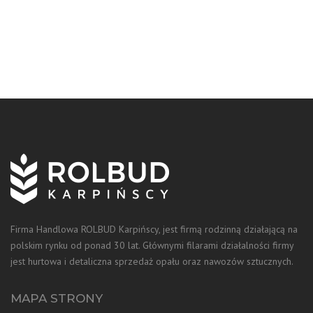
Firma Handlowa ROLBUD Karpińscy, jest firmą rodzinną działającą na
polskim rynku od ponad 30 lat. Głównymi filarami działalności firmy
jest hurtowa i detaliczna sprzedaż opału oraz nawozów sztucznych.
MAPA STRONY